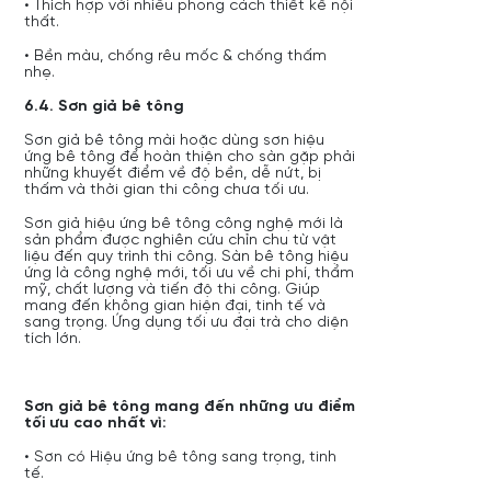
• Thích hợp với nhiều phong cách thiết kế nội
thất.
• Bền màu, chống rêu mốc & chống thấm
nhẹ.
6.4. Sơn giả bê tông
Sơn giả bê tông mài hoặc dùng sơn hiệu
ứng bê tông để hoàn thiện cho sàn gặp phải
những khuyết điểm về độ bền, dễ nứt, bị
thấm và thời gian thi công chưa tối ưu.
Sơn giả hiệu ứng bê tông công nghệ mới là
sản phẩm được nghiên cứu chỉn chu từ vật
liệu đến quy trình thi công. Sàn bê tông hiệu
ứng là công nghệ mới, tối ưu về chi phí, thẩm
mỹ, chất lượng và tiến độ thi công. Giúp
mang đến không gian hiện đại, tinh tế và
sang trọng. Ứng dụng tối ưu đại trà cho diện
tích lớn.
Sơn giả bê tông mang đến những ưu điểm
tối ưu cao nhất vì:
• Sơn có Hiệu ứng bê tông sang trọng, tinh
tế.