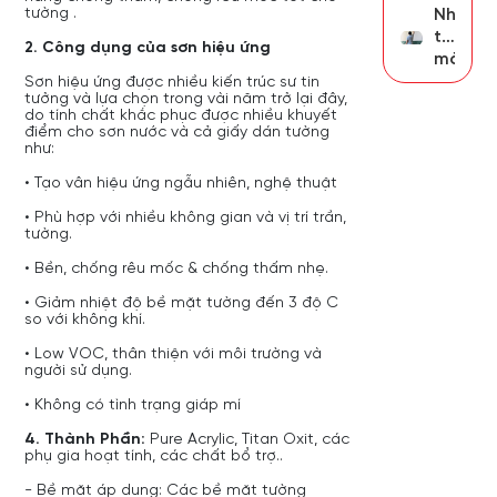
đỏ
thi
tường .
bạn
Những
cho
công
cần
thắc
ngôi
bột
2. Công dụng của sơn hiệu ứng
biết
mắc
nhà
trét
hay
Sơn hiệu ứng được nhiều kiến trúc sư tin
bạn
và
tưởng và lựa chọn trong vài năm trở lại đây,
gặp
sơn
do tính chất khắc phục được nhiều khuyết
khi
điểm cho sơn nước và cả giấy dán tường
nước
thi
như:
công
• Tạo vân hiệu ứng ngẫu nhiên, nghệ thuật
sơn
nước
• Phù hợp với nhiều không gian và vị trí trần,
tường.
• Bền, chống rêu mốc & chống thấm nhẹ.
• Giảm nhiệt độ bề mặt tường đến 3 độ C
so với không khí.
• Low VOC, thân thiện với môi trường và
người sử dụng.
• Không có tình trạng giáp mí
4. Thành Phần
:
Pure Acrylic, Titan Oxit, các
phụ gia hoạt tính, các chất bổ trợ..
- Bề mặt áp dụng: Các bề mặt tường