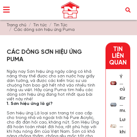
Trang chủ
Tin tức
Tin Tức
Các dòng sơn hiệu ứng Puma
TIN
CÁC DÒNG SƠN HIỆU ỨNG
LIÊN
PUMA
QUAN
Ngày nay Sơn hiệu ứng ngày càng có khả
năng thay thế được cho sơn nước hay giấy
Ý
dán tường, và được các kiến trúc sư ưa
nghĩa
chuộng hơn bao giờ hết nhờ vào nhiều tính
của
năng ưu việt. Hãy cùng Puma tìm hiểu các
dòng sơn hiệu ứng đang hot nhất qua bài
màu
Kinh
viết này nhé!
đỏ
1. Sơn hiệu ứng là gì?
nghiệm
-
mua
Sơn hiệu ứng Là loại sơn trang trí cao cấp
Những
sơn
cho trong nhà và ngoài trời hệ Pure Acrylic,
cách
Lưu
cho độ đàn hồi cao, kháng nứt. Sơn Hiệu Ứng
giả
sơn
ý
đã hoàn toàn nhiệt đới hóa, rất phù hợp với
bê
khí hậu nóng ẩm của Việt Nam. Sơn có khả
màu
khi
tông
năng chống thấm, chống rêu mốc tốt cho