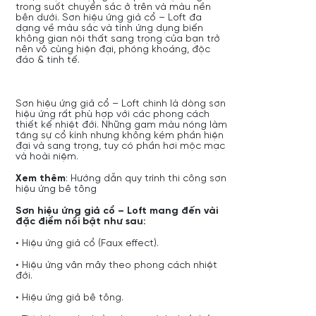
trong suốt chuyển sắc ở trên và màu nền
bên dưới. Sơn hiệu ứng giả cổ – Loft đa
dạng về màu sắc và tính ứng dụng biến
không gian nội thất sang trọng của bạn trở
nên vô cùng hiện đại, phóng khoáng, độc
đáo & tinh tế.
Sơn hiệu ứng giả cổ – Loft chinh là dòng sơn
hiệu ứng rất phù hợp với các phong cách
thiết kế nhiệt đới. Những gam màu nóng làm
tăng sự cổ kính nhưng không kém phần hiện
đại và sang trọng, tuy có phần hơi mộc mạc
và hoài niệm.
Xem thêm
: Hướng dẫn quy trình thi công sơn
hiệu ứng bê tông
Sơn hiệu ứng giả cổ – Loft mang đến vài
đặc điểm nổi bật như sau:
• Hiệu ứng giả cổ (Faux effect).
• Hiệu ứng vân mây theo phong cách nhiệt
đới.
• Hiệu ứng giả bê tông.