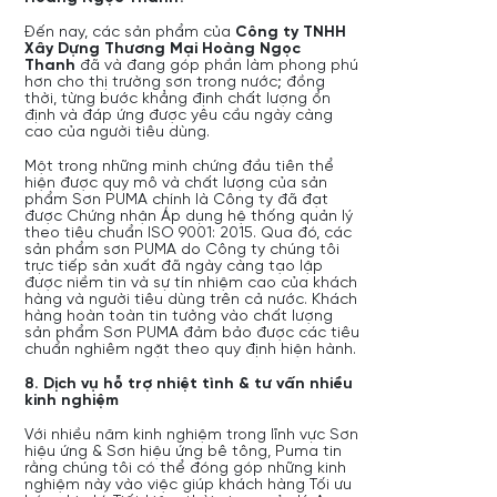
Đến nay, các sản phẩm của
Công ty TNHH
Xây Dựng Thương Mại Hoàng Ngọc
Thanh
đã và đang góp phần làm phong phú
hơn cho thị trường sơn trong nước; đồng
thời, từng bước khẳng định chất lượng ổn
định và đáp ứng được yêu cầu ngày càng
cao của người tiêu dùng.
Một trong những minh chứng đầu tiên thể
hiện được quy mô và chất lượng của sản
phẩm Sơn PUMA chính là Công ty đã đạt
được Chứng nhận Áp dụng hệ thống quản lý
theo tiêu chuẩn ISO 9001: 2015. Qua đó, các
sản phẩm sơn PUMA do Công ty chúng tôi
trực tiếp sản xuất đã ngày càng tạo lập
được niềm tin và sự tín nhiệm cao của khách
hàng và người tiêu dùng trên cả nước. Khách
hàng hoàn toàn tin tưởng vào chất lượng
sản phẩm Sơn PUMA đảm bảo được các tiêu
chuẩn nghiêm ngặt theo quy định hiện hành.
8. Dịch vụ hỗ trợ nhiệt tình & tư vấn nhiều
kinh nghiệm
Với nhiều năm kinh nghiệm trong lĩnh vực Sơn
hiệu ứng & Sơn hiệu ứng bê tông, Puma tin
rằng chúng tôi có thể đóng góp những kinh
nghiệm này vào việc giúp khách hàng Tối ưu