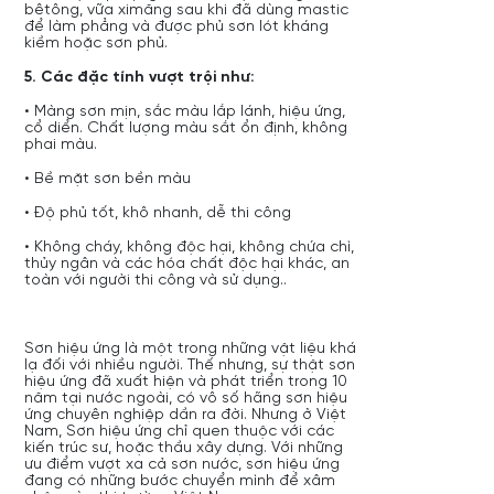
bêtông, vữa ximăng sau khi đã dùng mastic
để làm phẳng và được phủ sơn lót kháng
kiềm hoặc sơn phủ.
5. Các đặc tính vượt trội như:
• Màng sơn mịn, sắc màu lắp lánh, hiệu ứng,
cổ diển. Chất lượng màu sắt ổn định, không
phai màu.
• Bề mặt sơn bền màu
• Độ phủ tốt, khô nhanh, dễ thi công
• Không cháy, không độc hại, không chứa chì,
thủy ngân và các hóa chất độc hại khác, an
toàn với người thi công và sử dụng..
Sơn hiệu ứng là một trong những vật liệu khá
lạ đối với nhiều người. Thế nhưng, sự thật sơn
hiệu ứng đã xuất hiện và phát triển trong 10
năm tại nước ngoài, có vô số hãng sơn hiệu
ứng chuyên nghiệp dần ra đời. Nhưng ở Việt
Nam, Sơn hiệu ứng chỉ quen thuộc với các
kiến trúc sư, hoặc thầu xây dựng. Với những
ưu điểm vượt xa cả sơn nước, sơn hiệu ứng
đang có những bước chuyển mình để xâm