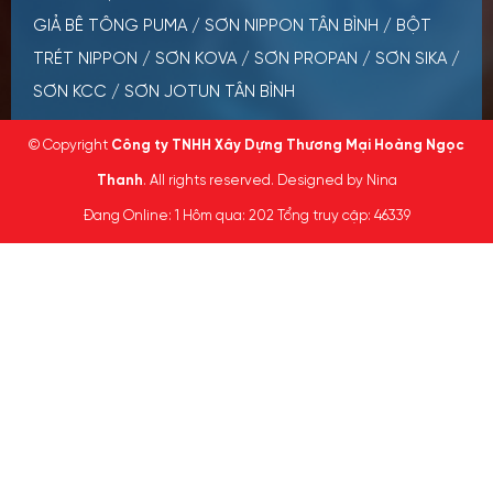
GIẢ BÊ TÔNG PUMA
/
SƠN NIPPON TÂN BÌNH
/
BỘT
TRÉT NIPPON
/
SƠN KOVA
/
SƠN PROPAN
/
SƠN SIKA
/
SƠN KCC
/
SƠN JOTUN TÂN BÌNH
© Copyright
Công ty TNHH Xây Dựng Thương Mại Hoàng Ngọc
Thanh
. All rights reserved. Designed by Nina
Đang Online: 1
Hôm qua: 202
Tổng truy cập: 46339