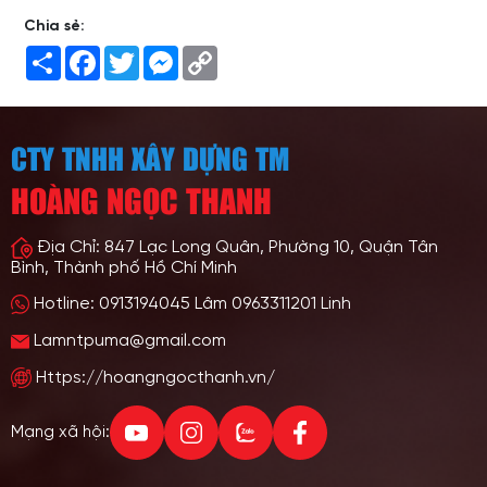
Chia sẻ:
Share
Facebook
Twitter
Messenger
Copy
Link
CTY TNHH XÂY DỰNG TM
HOÀNG NGỌC THANH
Địa Chỉ: 847 Lạc Long Quân, Phường 10, Quận Tân
Bình, Thành phố Hồ Chí Minh
Hotline: 0913194045 Lâm 0963311201 Linh
Lamntpuma@gmail.com
Https://hoangngocthanh.vn/
Mạng xã hội: