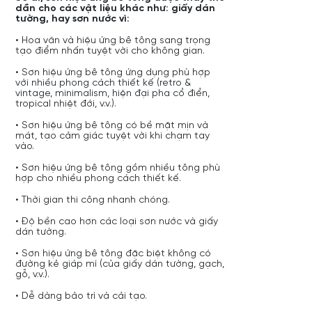
dần cho các vật liệu khác như: giấy dán
tường, hay sơn nước vì:
• Hoa văn và hiệu ứng bê tông sang trọng
tạo điểm nhấn tuyệt vời cho không gian.
• Sơn hiệu ứng bê tông ứng dụng phù hợp
với nhiều phong cách thiết kế (retro &
vintage, minimalism, hiện đại pha cổ điển,
tropical nhiệt đới, v.v.).
• Sơn hiệu ứng bê tông có bề mặt mịn và
mát, tạo cảm giác tuyệt vời khi chạm tay
vào.
• Sơn hiệu ứng bê tông gồm nhiều tông phù
hợp cho nhiều phong cách thiết kế.
• Thời gian thi công nhanh chóng.
• Độ bền cao hơn các loại sơn nước và giấy
dán tường.
• Sơn hiệu ứng bê tông đặc biệt không có
đường kẻ giáp mí (của giấy dán tường, gạch,
gỗ, v.v.).
• Dễ dàng bảo trì và cải tạo.