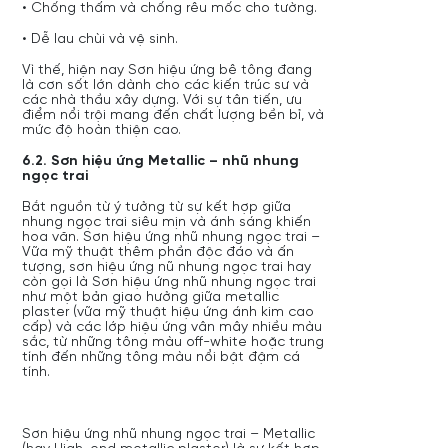
• Chống thấm và chống rêu mốc cho tường.
• Dễ lau chùi và vệ sinh.
Vì thế, hiện nay Sơn hiệu ứng bê tông đang
là cơn sốt lớn dành cho các kiến trúc sư và
các nhà thầu xây dựng. Với sự tân tiến, ưu
điểm nổi trội mang đến chất lượng bền bỉ, và
mức độ hoàn thiện cao.
6.2. S
ơn hiệu ứng Metallic – nhũ nhung
ngọc trai
Bắt nguồn từ ý tưởng từ sự kết hợp giữa
nhung ngọc trai siêu mịn và ánh sáng khiến
hoa văn. Sơn hiệu ứng nhũ nhung ngọc trai –
Vữa mỹ thuật thêm phần độc đáo và ấn
tượng, sơn hiệu ứng nũ nhung ngọc trai hay
còn gọi là Sơn hiệu ứng nhũ nhung ngọc trai
như một bản giao hưởng giữa metallic
plaster (vữa mỹ thuật hiệu ứng ánh kim cao
cấp) và các lớp hiệu ứng vân mây nhiều màu
sắc, từ những tông màu off-white hoặc trung
tính đến những tông màu nổi bật đậm cá
tính.
Sơn hiệu ứng nhũ nhung ngọc trai – Metallic