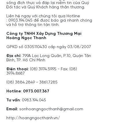
sống đích thực và đáp lại niềm tin của Quý
Đối tác và Quý Khách hàng thân thương.
Liên hệ ngay với chúng tôi qua Hotline
: 0903.194.045 để được báo giá nhanh chóng
và hỗ trợ thông tin tận tình.
Công ty TNHH Xây Dựng Thương Mại
Hoàng Ngọc Thanh
GPKD số 0305110430 cấp ngày 03/08/2007
Địa chỉ
: 799A Lạc Long Quân, P.10, Quận Tân
Bình, TP. Hồ Chí Minh
Điện thoại:
(08) 3974.5995 - Fax: (08)
3974.8687
(08) 3884.2849 - 3861.7285
Hotline
:
0973.007.367
Tư vấn
: 0983.194.045
Email:
sonhoangngocthanh@gmail.com
http://hoangngocthanh.vn/