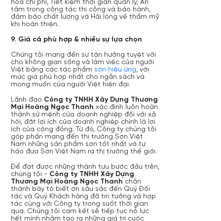
hóa chi phí, Tiết kiệm thời gian quản lý, An
tâm trong công tác thi công và bảo hành,
đảm bảo chất lượng và Hài lòng về thẩm mỹ
khi hoàn thiện.
9. Giá cả phù hợp & nhiều sự lựa chọn
Chúng tôi mang đến sự tận hưởng tuyệt vời
cho không gian sống và làm việc của người
Việt bằng các tác phẩm
sơn hiệu ứng
, với
mức giá phù hợp nhất cho ngân sách và
mong muốn của người Việt hiện đại.
Lãnh đạo
Công ty TNHH Xây Dựng Thương
Mại Hoàng Ngọc Thanh
xác định luôn hoàn
thành sứ mệnh của doanh nghiệp đối với xã
hội, đặt lợi ích của doanh nghiệp chính là lợi
ích của cộng đồng. Từ đó, Công ty chúng tôi
góp phần mang đến thị trường Sơn Việt
Nam những sản phẩm sơn tốt nhất và tự
hào đưa Sơn Việt Nam ra thị trường thế giới.
Để đạt được những thành tựu bước đầu trên,
chúng tôi -
Công ty TNHH Xây Dựng
Thương Mại Hoàng Ngọc Thanh
chân
thành bày tỏ biết ơn sâu sắc đến Quý Đối
tác và Quý Khách hàng đã tin tưởng và hợp
tác cùng với Công ty trong suốt thời gian
qua. Chúng tôi cam kết sẽ tiếp tục nỗ lực
hết mình nhằm tạo ra những giá trị cuộc