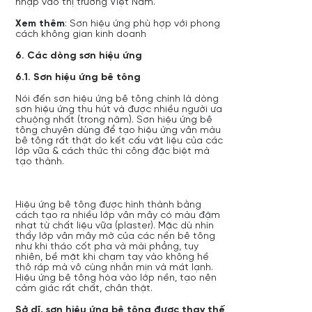
nhập vào thị trường Việt Nam.
Xem thêm
:
Sơn hiệu ứng phù hợp với phong
cách không gian kinh doanh
6. Các dòng sơn hiệu ứng
6.1. Sơn hiệu ứng bê tông
Nói đến sơn hiệu ứng bê tông chính là dòng
sơn hiệu ứng thu hút và được nhiều người ưa
chuộng nhất (trong năm). Sơn hiệu ứng bê
tông chuyên dùng để tạo hiệu ứng vân màu
bê tông rất thật do kết cấu vật liệu của các
lớp vữa & cách thức thi công đặc biệt mà
tạo thành.
Hiệu ứng bê tông được hình thành bằng
cách tạo ra nhiều lớp vân mây có màu đậm
nhạt từ chất liệu vữa (plaster). Mặc dù nhìn
thấy lớp vân mây mờ của các nền bê tông
như khi tháo cốt pha và mài phẳng, tuy
nhiên, bề mặt khi chạm tay vào không hề
thô ráp mà vô cùng nhẵn mịn và mát lạnh.
Hiệu ứng bê tông hòa vào lớp nền, tạo nên
cảm giác rất chất, chân thật.
Sở dĩ, sơn hiệu ứng bê tông được thay thế