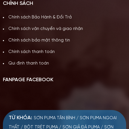
CHÍNH SÁCH
Chính sách Bảo Hành & Đổi Trả
Chính sách vận chuyển và giao nhận
Chính sách bảo mật thông tin
Chính sách thanh toán
Qui định thanh toán
FANPAGE FACEBOOK
TỪ KHÓA:
SƠN PUMA TÂN BÌNH
/
SƠN PUMA NGOẠI
THẤT
/
BỘT TRÉT PUMA
/
SƠN GIẢ ĐÁ PUMA
/
SƠN