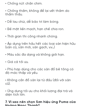
• Chống nứt chân chim.
• Chống thấm, không để lại vết thâm do
thẩm thấu.
• Dễ lau chùi, dễ bảo trì làm bóng.
• Bề mặt liền mạch, hạn chế chia ron.
• Thời gian thi công nhanh chóng.
• Áp dụng trên hầu hết các loại sàn hiện hữu
(sàn cũ, sàn mới, sàn gạch, v.v…)
• Màu sắc đa dạng và không giới hạn.
• Giá cả tối ưu.
• Phù hợp dùng cho các sàn đổ bê tông có
độ mác thấp và yếu.
• Không cần đổ sàn lại từ đầu (đối với sàn
cũ).
• Ứng dụng tối ưu cho khối lượng đại trà và
diện tích lớn.
7. Vì sao nên chọn Sơn hiệu ứng Puma của
Hoàng Ngọc Thanh?