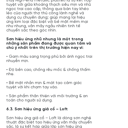
(hay High-end metallic plaster) là sự kết hợp
tuyệt vời giữa khoáng thạch siêu mịn và nhũ
ngọc trai cao cấp, thông qua bàn tay khéo
léo của người thợ thủ công lành nghề và
dụng cụ chuyên dụng; giúp mang lại hiệu
ứng kim loại đặc biệt với bề mặt mềm mại
như nhung, vân mây ngẫu nhiên tinh tế
chuyển sắc theo góc nhìn.
Sơn hiệu ứng nhũ nhung là một trong
những sản phẩm đang được quan tâm và
chú ý nhất trên thị trường hiện nay vì:
• Gam màu sang trọng phủ bởi ánh ngọc trai
nhuyễn mịn.
• Độ bền cao, chống rêu mốc & chống thấm
nhẹ.
• Bề mặt nhẵn mịn & mát tạo cảm giác
tuyệt vời khi chạm tay vào.
• Sản phẩm thân thiện với môi trường & an
toàn cho người sử dụng.
6.3. Sơn hiệu ứng giả cổ – Loft
Sơn hiệu ứng giả cổ – Loft là dòng sơn nghệ
thuật đặc biệt tạo hiệu ứng vân mây chuyển
sắc, là sự kết hợp giữa lớp sơn hiệu ứng