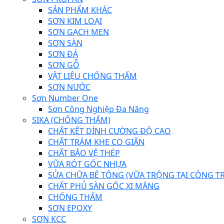
SẢN PHẨM KHÁC
SƠN KIM LOẠI
SƠN GẠCH MEN
SƠN SÀN
SƠN ĐÁ
SƠN GỖ
VẬT LIỆU CHỐNG THẤM
SƠN NƯỚC
Sơn Number One
Sơn Công Nghiệp Đa Năng
SIKA (CHỐNG THẤM)
CHẤT KẾT DÍNH CƯỜNG ĐỘ CAO
CHẤT TRÁM KHE CO GIÃN
CHẤT BẢO VỆ THÉP
VỮA RÓT GỐC NHỰA
SỬA CHỮA BÊ TÔNG (VỮA TRỘNG TẠI CÔNG TR
CHẤT PHỦ SÀN GỐC XI MĂNG
CHỐNG THẤM
SƠN EPOXY
SƠN KCC