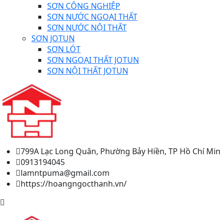
SƠN CÔNG NGHIỆP
SƠN NƯỚC NGOẠI THẤT
SƠN NƯỚC NỘI THẤT
SƠN JOTUN
SƠN LÓT
SƠN NGOẠI THẤT JOTUN
SƠN NỘI THẤT JOTUN
799A Lạc Long Quân, Phường Bảy Hiền, TP Hồ Chí Min
0913194045
lamntpuma@gmail.com
https://hoangngocthanh.vn/