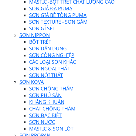
MASTIC -BỘT TRÉT CHẤT LƯỢNG CAO
SƠN GIẢ ĐÁ PUMA
SƠN GIẢ BÊ TÔNG PUMA
SƠN TEXTURE - SƠN GẤM
SƠN GỈ SÉT
SƠN NIPPON
BỘT TRÉT
SƠN DÂN DỤNG
SƠN CÔNG NGHIỆP
CÁC LOẠI SƠN KHÁC
SƠN NGOẠI THẤT
SƠN NỘI THẤT
SƠN KOVA
SƠN CHỐNG THẤM
SƠN PHỦ SÀN
KHÁNG KHUẨN
CHẤT CHỐNG THẤM
SƠN ĐẶC BIỆT
SƠN NƯỚC
MASTIC & SƠN LÓT
SƠN PROPAN