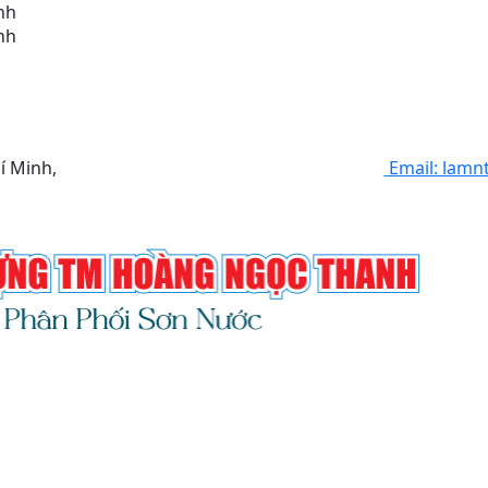
nh
nh
í Minh,
Email: lam