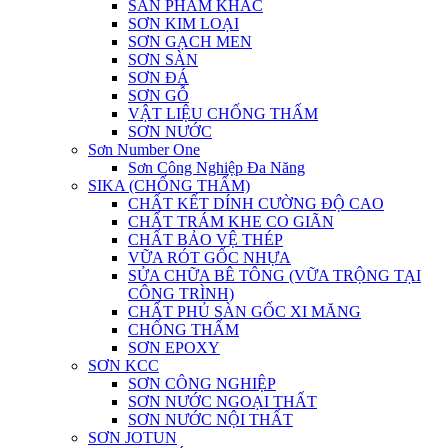
SẢN PHẨM KHÁC
SƠN KIM LOẠI
SƠN GẠCH MEN
SƠN SÀN
SƠN ĐÁ
SƠN GỖ
VẬT LIỆU CHỐNG THẤM
SƠN NƯỚC
Sơn Number One
Sơn Công Nghiệp Đa Năng
SIKA (CHỐNG THẤM)
CHẤT KẾT DÍNH CƯỜNG ĐỘ CAO
CHẤT TRÁM KHE CO GIÃN
CHẤT BẢO VỆ THÉP
VỮA RÓT GỐC NHỰA
SỬA CHỮA BÊ TÔNG (VỮA TRỘNG TẠI
CÔNG TRÌNH)
CHẤT PHỦ SÀN GỐC XI MĂNG
CHỐNG THẤM
SƠN EPOXY
SƠN KCC
SƠN CÔNG NGHIỆP
SƠN NƯỚC NGOẠI THẤT
SƠN NƯỚC NỘI THẤT
SƠN JOTUN