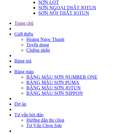
SƠN LÓT
SƠN NGOẠI THẤT JOTUN
SƠN NỘI THẤT JOTUN
Trang chủ
Giới thiệu
Hoàng Ngọc Thanh
Tuyển dụng
Chứng nhận
Bảng giá
Bảng màu
BẢNG MÀU SƠN NUMBER ONE
BẢNG MÀU SƠN PUMA
BẢNG MÀU SƠN JOTUN
BẢNG MÀU SƠN NIPPON
Dự án
Tư vấn hỏi đáp
Hướng dẫn thi công
Tư Vấn Chọn Sơn