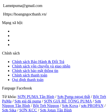
Lamntpuma@gmail.com
Https://hoangngocthanh.vn/
Mạng xã hội:
Chính sách
Chính sách Bảo Hành & Đổi Trả
Chính sách vận chuyển và giao nhận
Chính sách bảo mật thông tin
Chính sách thanh toán
Qui định thanh toán
Fanpage Facebook
Từ khóa:
SƠN PUMA Tân Bình
/
Sơn Puma ngoại thất
/
Bột Trét
PuMa
/
Sơn giả đá puma
/
SƠN GIẢ BÊ TÔNG PUMA
/
Sơn
Nippon Tân Bình
/
Bột Trét Nippon
/
Sơn Kova
/
sơn PROPAN
/
Sơn Sika
/
SƠN KCC
/
Sơn Jotun Tân Bình