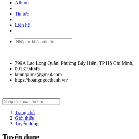
Album
Tin tức
Liên hệ
799A Lạc Long Quân, Phường Bảy Hiền, TP Hồ Chí Minh,
0913194045
lamntpuma@gmail.com
https://hoangngocthanh.vn/
Trang chủ
Giới thiệu
Tuyển dụng
Tuyển dụng