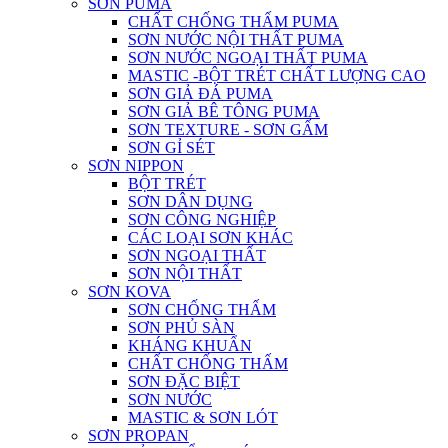
SƠN PUMA
CHẤT CHỐNG THẤM PUMA
SƠN NƯỚC NỘI THẤT PUMA
SƠN NƯỚC NGOẠI THẤT PUMA
MASTIC -BỘT TRÉT CHẤT LƯỢNG CAO
SƠN GIẢ ĐÁ PUMA
SƠN GIẢ BÊ TÔNG PUMA
SƠN TEXTURE - SƠN GẤM
SƠN GỈ SÉT
SƠN NIPPON
BỘT TRÉT
SƠN DÂN DỤNG
SƠN CÔNG NGHIỆP
CÁC LOẠI SƠN KHÁC
SƠN NGOẠI THẤT
SƠN NỘI THẤT
SƠN KOVA
SƠN CHỐNG THẤM
SƠN PHỦ SÀN
KHÁNG KHUẨN
CHẤT CHỐNG THẤM
SƠN ĐẶC BIỆT
SƠN NƯỚC
MASTIC & SƠN LÓT
SƠN PROPAN