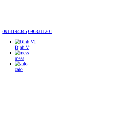
0913194045
0963311201
Định Vị
mess
zalo