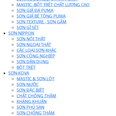
MASTIC -BỘT TRÉT CHẤT LƯỢNG CAO
SƠN GIẢ ĐÁ PUMA
SƠN GIẢ BÊ TÔNG PUMA
SƠN TEXTURE - SƠN GẤM
SƠN GỈ SÉT
SƠN NIPPON
SƠN NỘI THẤT
SƠN NGOẠI THẤT
CÁC LOẠI SƠN KHÁC
SƠN CÔNG NGHIỆP
SƠN DÂN DỤNG
BỘT TRÉT
SƠN KOVA
MASTIC & SƠN LÓT
SƠN NƯỚC
SƠN ĐẶC BIỆT
CHẤT CHỐNG THẤM
KHÁNG KHUẨN
SƠN PHỦ SÀN
SƠN CHỐNG THẤM