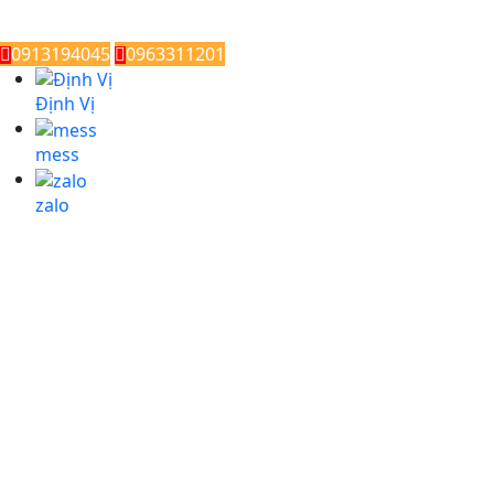
0913194045
0963311201
Định Vị
mess
zalo