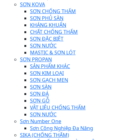
SƠN KOVA
SƠN CHỐNG THẤM
SƠN PHỦ SÀN
KHÁNG KHUẨN
CHẤT CHỐNG THẤM
SƠN ĐẶC BIỆT
SƠN NƯỚC
MASTIC & SƠN LÓT
SƠN PROPAN
SẢN PHẨM KHÁC
SƠN KIM LOẠI
SƠN GẠCH MEN
SƠN SÀN
SƠN ĐÁ
SƠN GỖ
VẬT LIỆU CHỐNG THẤM
SƠN NƯỚC
Sơn Number One
Sơn Công Nghiệp Đa Năng
SIKA (CHỐNG THẤM)