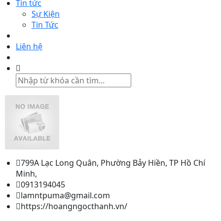
Tin tức
Sự Kiện
Tin Tức
Liên hệ
799A Lạc Long Quân, Phường Bảy Hiền, TP Hồ Chí
Minh,
0913194045
lamntpuma@gmail.com
https://hoangngocthanh.vn/