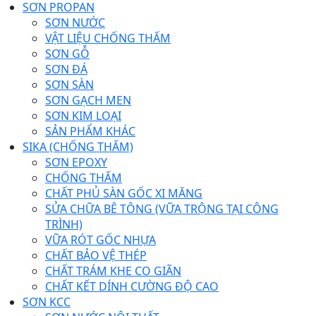
SƠN PROPAN
SƠN NƯỚC
VẬT LIỆU CHỐNG THẤM
SƠN GỖ
SƠN ĐÁ
SƠN SÀN
SƠN GẠCH MEN
SƠN KIM LOẠI
SẢN PHẨM KHÁC
SIKA (CHỐNG THẤM)
SƠN EPOXY
CHỐNG THẤM
CHẤT PHỦ SÀN GỐC XI MĂNG
SỬA CHỮA BÊ TÔNG (VỮA TRỘNG TẠI CÔNG
TRÌNH)
VỮA RÓT GỐC NHỰA
CHẤT BẢO VỆ THÉP
CHẤT TRÁM KHE CO GIÃN
CHẤT KẾT DÍNH CƯỜNG ĐỘ CAO
SƠN KCC