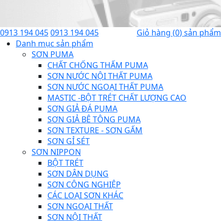
0913 194 045
0913 194 045
Giỏ hàng
(
0
) sản phẩm
Danh mục sản phẩm
SƠN PUMA
CHẤT CHỐNG THẤM PUMA
SƠN NƯỚC NỘI THẤT PUMA
SƠN NƯỚC NGOẠI THẤT PUMA
MASTIC -BỘT TRÉT CHẤT LƯỢNG CAO
SƠN GIẢ ĐÁ PUMA
SƠN GIẢ BÊ TÔNG PUMA
SƠN TEXTURE - SƠN GẤM
SƠN GỈ SÉT
SƠN NIPPON
BỘT TRÉT
SƠN DÂN DỤNG
SƠN CÔNG NGHIỆP
CÁC LOẠI SƠN KHÁC
SƠN NGOẠI THẤT
SƠN NỘI THẤT