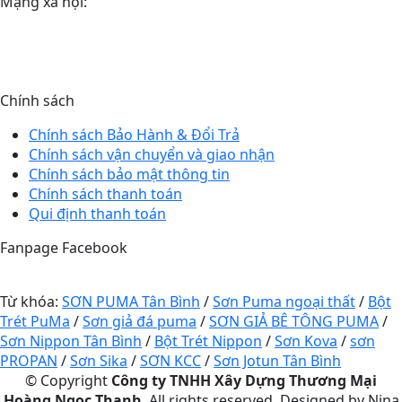
Mạng xã hội:
Chính sách
Chính sách Bảo Hành & Đổi Trả
Chính sách vận chuyển và giao nhận
Chính sách bảo mật thông tin
Chính sách thanh toán
Qui định thanh toán
Fanpage Facebook
Từ khóa:
SƠN PUMA Tân Bình
/
Sơn Puma ngoại thất
/
Bột
Trét PuMa
/
Sơn giả đá puma
/
SƠN GIẢ BÊ TÔNG PUMA
/
Sơn Nippon Tân Bình
/
Bột Trét Nippon
/
Sơn Kova
/
sơn
PROPAN
/
Sơn Sika
/
SƠN KCC
/
Sơn Jotun Tân Bình
© Copyright
Công ty TNHH Xây Dựng Thương Mại
Hoàng Ngọc Thanh
. All rights reserved. Designed by Nina