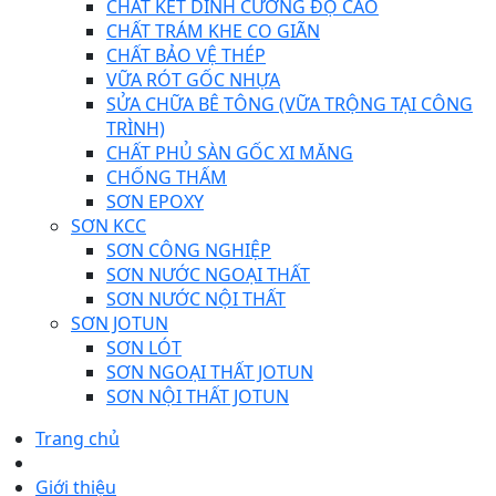
CHẤT KẾT DÍNH CƯỜNG ĐỘ CAO
CHẤT TRÁM KHE CO GIÃN
CHẤT BẢO VỆ THÉP
VỮA RÓT GỐC NHỰA
SỬA CHỮA BÊ TÔNG (VỮA TRỘNG TẠI CÔNG
TRÌNH)
CHẤT PHỦ SÀN GỐC XI MĂNG
CHỐNG THẤM
SƠN EPOXY
SƠN KCC
SƠN CÔNG NGHIỆP
SƠN NƯỚC NGOẠI THẤT
SƠN NƯỚC NỘI THẤT
SƠN JOTUN
SƠN LÓT
SƠN NGOẠI THẤT JOTUN
SƠN NỘI THẤT JOTUN
Trang chủ
Giới thiệu