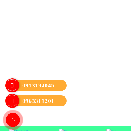
Https://hoangngocthanh.vn/
Mạng xã hội:
CHÍNH SÁCH
Chính sách Bảo Hành & Đổi Trả
Chính sách vận chuyển và giao nhận
Chính sách bảo mật thông tin
Chính sách thanh toán
0913194045
Qui định thanh toán
0963311201
FANPAGE FACEBOOK