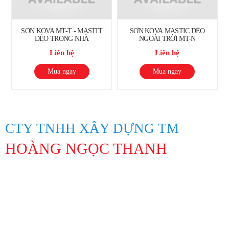
SƠN KOVA MT-T - MASTIT
SƠN KOVA MASTIC DẺO
DẺO TRONG NHÀ
NGOÀI TRỜI MT-N
Liên hệ
Liên hệ
Mua ngay
Mua ngay
CTY TNHH XÂY DỰNG TM
HOÀNG NGỌC THANH
Địa Chỉ: 847 Lạc Long Quân, Phường 10, Quận Tân Bình, Thành
phố Hồ Chí Minh
Hotline: 0913194045 Lâm 0963311201 Linh
Lamntpuma@gmail.com