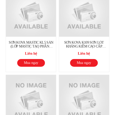
SƠN KOVA MASTIC KL5 SÀN
SƠN KOVA K109 SƠN LÓT
(LỚP MASTIC TẠO PHẲNG
KHÁNG KIỀM CAO CẤP
CHO NHÀ XƯỞNG)
TRONG NHÀ
Liên hệ
Liên hệ
Mua ngay
Mua ngay