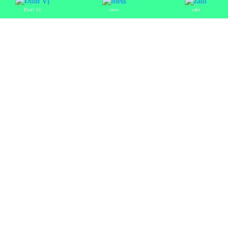
Định Vị
mess
zalo
TỪ KHÓA:
SƠN PUMA TÂN BÌNH
/
SƠN PUMA
NGOẠI THẤT
/
BỘT TRÉT PUMA
/
SƠN GIẢ ĐÁ PUMA
/
SƠN GIẢ BÊ TÔNG PUMA
/
SƠN NIPPON TÂN BÌNH
/
BỘT TRÉT NIPPON
/
SƠN KOVA
/
SƠN PROPAN
/
SƠN
SIKA
/
SƠN KCC
/
SƠN JOTUN TÂN BÌNH
© Copyright
Công ty TNHH Xây Dựng Thương Mại Hoàng Ngọc Thanh
. All
rights reserved. Designed by Nina
Đang Online: 1
Hôm qua: 233
Tổng truy cập: 46066