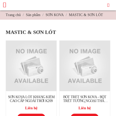
Trang chủ
Sản phẩm
SƠN KOVA
MASTIC & SƠN LÓT
MASTIC & SƠN LÓT
SƠN KOVA LÓT KHÁNG KIỀM
BỘT TRÉT SƠN KOVA - BỘT
CAO CẤP NGOÀI TRỜI K209
TRÉT TƯỜNG NGOẠI THẤT
CAO CẤP CITY
Liên hệ
Liên hệ