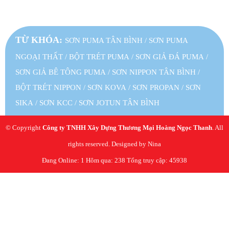
TỪ KHÓA:
SƠN PUMA TÂN BÌNH
/
SƠN PUMA
NGOẠI THẤT
/
BỘT TRÉT PUMA
/
SƠN GIẢ ĐÁ PUMA
/
SƠN GIẢ BÊ TÔNG PUMA
/
SƠN NIPPON TÂN BÌNH
/
BỘT TRÉT NIPPON
/
SƠN KOVA
/
SƠN PROPAN
/
SƠN
SIKA
/
SƠN KCC
/
SƠN JOTUN TÂN BÌNH
© Copyright
Công ty TNHH Xây Dựng Thương Mại Hoàng Ngọc Thanh
. All
rights reserved. Designed by Nina
Đang Online: 1
Hôm qua: 238
Tổng truy cập: 45938