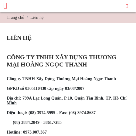
Trang chủ
Liên hệ
LIÊN HỆ
CÔNG TY TNHH XÂY DỰNG THƯƠNG
MẠI HOÀNG NGỌC THANH
Công ty TNHH Xây Dựng Thương Mại Hoàng Ngọc Thanh
GPKD số 0305110430 cấp ngày 03/08/2007
Địa chỉ: 799A Lạc Long Quân, P.10, Quận Tân Bình, TP. Hồ Chí
Minh
Điện thoại: (08) 3974.5995 - Fax: (08) 3974.8687
(08) 3884.2849 - 3861
.7285
Hotline: 0973.007.367