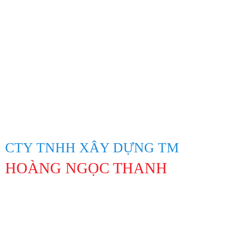
CTY TNHH XÂY DỰNG TM
HOÀNG NGỌC THANH
Địa Chỉ: 847 Lạc Long Quân, Phường 10, Quận Tân Bình, Thành
phố Hồ Chí Minh
Hotline: 0913194045 Lâm 0963311201 Linh