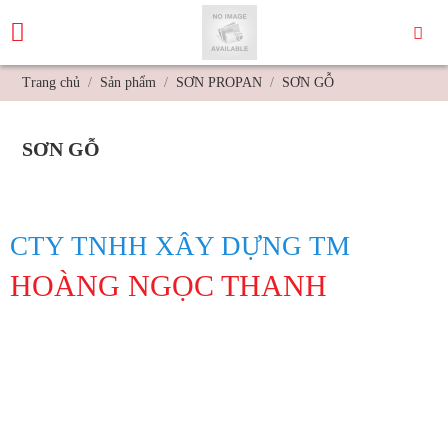
Trang chủ
Sản phẩm
SƠN PROPAN
SƠN GỖ
SƠN GỖ
CTY TNHH XÂY DỰNG TM
HOÀNG NGỌC THANH
Địa Chỉ: 847 Lạc Long Quân, Phường 10, Quận Tân Bình, Thành
phố Hồ Chí Minh
Hotline: 0913194045 Lâm 0963311201 Linh
Lamntpuma@gmail.com
Https://hoangngocthanh.vn/