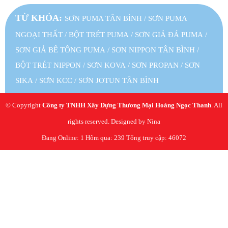
TỪ KHÓA:
SƠN PUMA TÂN BÌNH
/
SƠN PUMA
NGOẠI THẤT
/
BỘT TRÉT PUMA
/
SƠN GIẢ ĐÁ PUMA
/
SƠN GIẢ BÊ TÔNG PUMA
/
SƠN NIPPON TÂN BÌNH
/
BỘT TRÉT NIPPON
/
SƠN KOVA
/
SƠN PROPAN
/
SƠN
SIKA
/
SƠN KCC
/
SƠN JOTUN TÂN BÌNH
© Copyright
Công ty TNHH Xây Dựng Thương Mại Hoàng Ngọc Thanh
. All
rights reserved. Designed by Nina
Đang Online: 1
Hôm qua: 239
Tổng truy cập: 46072