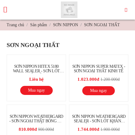
Trang chủ
Sản phẩm
SƠN NIPPON
SƠN NGOẠI THẤT
SƠN NGOẠI THẤT
SƠN NIPPON HITEX 5180
SƠN NIPPON SUPER MATEX -
WALL SEALER - SƠN LÓT
SƠN NGOẠI THẤT KINH TẾ
GỐC DẦU
Liên hệ
1.023.000đ
1.200.000đ
Mua ngay
Mua ngay
SƠN NIPPON WEATHERGARD
SƠN NIPPON WEATHERGARD
- SƠN NGOẠI THẤT BÓNG MỜ
SEALER - SƠN LÓT KHÁNG
CAO CẤP
KIỀM NGOAỊ THẤT
810.000đ
1.744.000đ
900.000đ
1.900.000đ