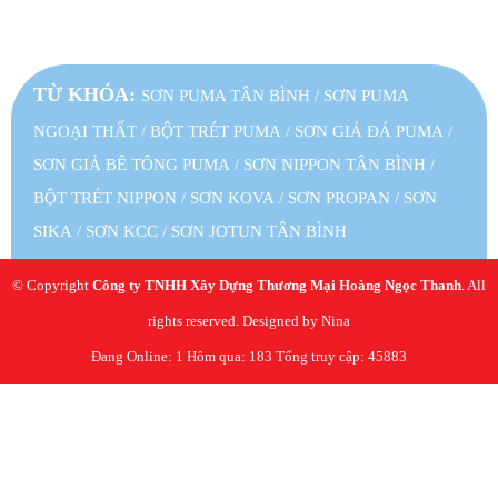
TỪ KHÓA:
SƠN PUMA TÂN BÌNH
/
SƠN PUMA
NGOẠI THẤT
/
BỘT TRÉT PUMA
/
SƠN GIẢ ĐÁ PUMA
/
SƠN GIẢ BÊ TÔNG PUMA
/
SƠN NIPPON TÂN BÌNH
/
BỘT TRÉT NIPPON
/
SƠN KOVA
/
SƠN PROPAN
/
SƠN
SIKA
/
SƠN KCC
/
SƠN JOTUN TÂN BÌNH
© Copyright
Công ty TNHH Xây Dựng Thương Mại Hoàng Ngọc Thanh
. All
rights reserved. Designed by Nina
Đang Online: 1
Hôm qua: 183
Tổng truy cập: 45883