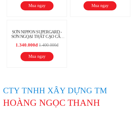
Mua ngay
Mua ngay
SƠN NIPPON SUPERGARD -
SƠN NGOẠI THẤT CAO CẤP
CHỐNG RÊU MỐC
1.340.000đ
1.400.000đ
Mua ngay
CTY TNHH XÂY DỰNG TM
HOÀNG NGỌC THANH
Địa Chỉ: 847 Lạc Long Quân, Phường 10, Quận Tân Bình, Thành
phố Hồ Chí Minh
Hotline: 0913194045 Lâm 0963311201 Linh