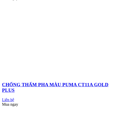
Xem tất cả
Sơn Công Nghiệp Đa Năng
SIKA (CHỐNG THẤM)