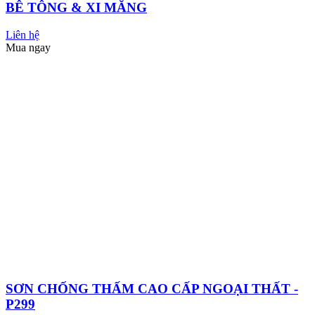
SƠN PROPAN
Xem tất cả
SƠN NƯỚC
VẬT LIỆU CHỐNG THẤM
SƠN GỖ
SƠN ĐÁ
SƠN SÀN
SƠN GẠCH MEN
SƠN KIM LOẠI
SẢN PHẨM