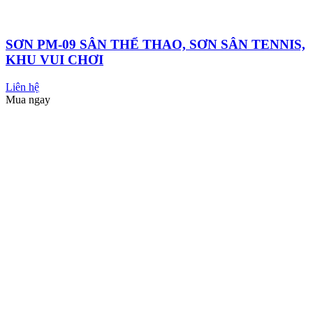
SƠN NIPPON
Xem tất cả
SƠN NỘI THẤT
SƠN NGOẠI THẤT
CÁC LOẠI SƠN KHÁC
SƠN CÔNG NGHIỆP
SƠN DÂN DỤNG
BỘT TRÉT