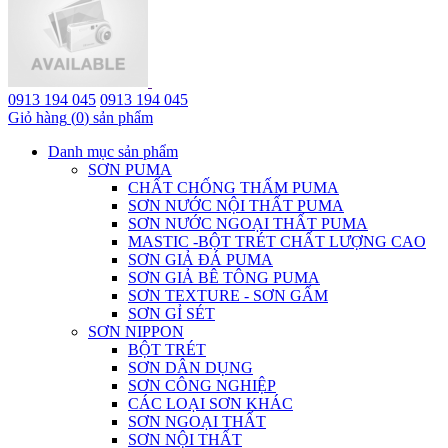
0913 194 045
0913 194 045
Giỏ hàng
(
0
) sản phẩm
Danh mục sản phẩm
SƠN PUMA
CHẤT CHỐNG THẤM PUMA
SƠN NƯỚC NỘI THẤT PUMA
SƠN NƯỚC NGOẠI THẤT PUMA
MASTIC -BỘT TRÉT CHẤT LƯỢNG CAO
SƠN GIẢ ĐÁ PUMA
SƠN GIẢ BÊ TÔNG PUMA
SƠN TEXTURE - SƠN GẤM
SƠN GỈ SÉT
SƠN NIPPON
BỘT TRÉT
SƠN DÂN DỤNG
SƠN CÔNG NGHIỆP
CÁC LOẠI SƠN KHÁC
SƠN NGOẠI THẤT