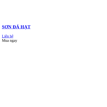
SƠN PUMA
Xem tất cả
CHẤT CHỐNG THẤM PUMA
SƠN NƯỚC NỘI THẤT PUMA
SƠN NƯỚC NGOẠI THẤT PUMA
MASTIC -BỘT TRÉT
CHẤT LƯỢNG CAO
SƠN GIẢ ĐÁ PUMA
SƠN GIẢ BÊ
TÔNG PUMA
SƠN TEXTURE - SƠN GẤM
SƠN GỈ SÉT