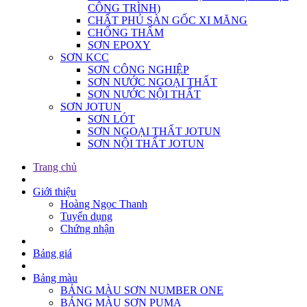
SỬA CHỮA BÊ TÔNG (VỮA TRỘNG TẠI
CÔNG TRÌNH)
CHẤT PHỦ SÀN GỐC XI MĂNG
CHỐNG THẤM
SƠN EPOXY
SƠN KCC
SƠN CÔNG NGHIỆP
SƠN NƯỚC NGOẠI THẤT
SƠN NƯỚC NỘI THẤT
SƠN JOTUN
SƠN LÓT
SƠN NGOẠI THẤT JOTUN
SƠN NỘI THẤT JOTUN
Trang chủ
Giới thiệu
Hoàng Ngọc Thanh
Tuyển dụng
Chứng nhận
Bảng giá
Bảng màu
BẢNG MÀU SƠN NUMBER ONE