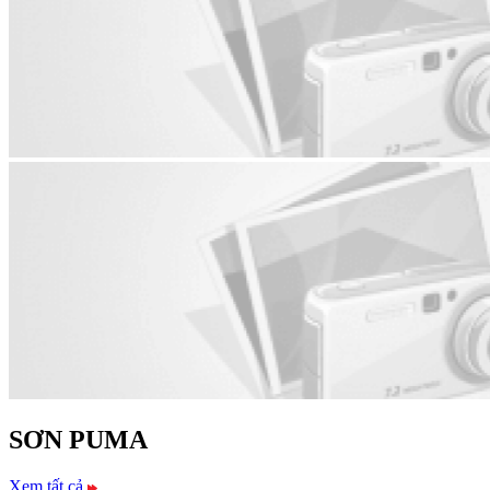
SƠN KCC
Xem tất cả
SƠN NƯỚC NỘI THẤT
SƠN NƯỚC NGOẠI THẤT
SƠN
CÔNG NGHIỆP