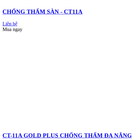
SƠN KOVA
Xem tất cả
MASTIC & SƠN LÓT
SƠN NƯỚC
SƠN ĐẶC BIỆT
CHẤT
CHỐNG THẤM
KHÁNG KHUẨN
SƠN PHỦ SÀN
SƠN
CHỐNG THẤM