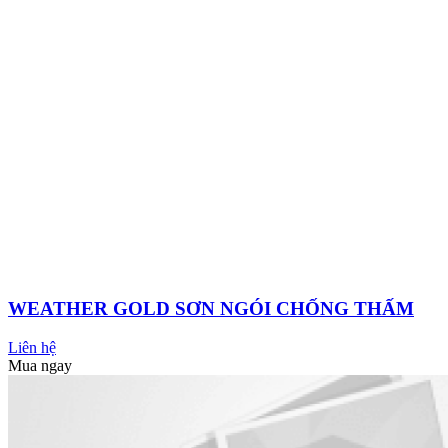
Xem tất cả
SƠN EPOXY
CHỐNG THẤM
CHẤT PHỦ SÀN GỐC XI
MĂNG
SỬA CHỮA BÊ TÔNG (VỮA TRỘNG TẠI CÔNG
TRÌNH)
VỮA RÓT GỐC NHỰA
CHẤT BẢO VỆ THÉP
CHẤT
TRÁM KHE CO GIÃN
CHẤT KẾT DÍNH CƯỜNG ĐỘ CAO