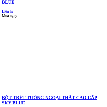
SƠN PM-09 SÂN THỂ THAO, SƠN SÂN TENNIS,
KHU VUI CHƠI
Liên hệ
Mua ngay