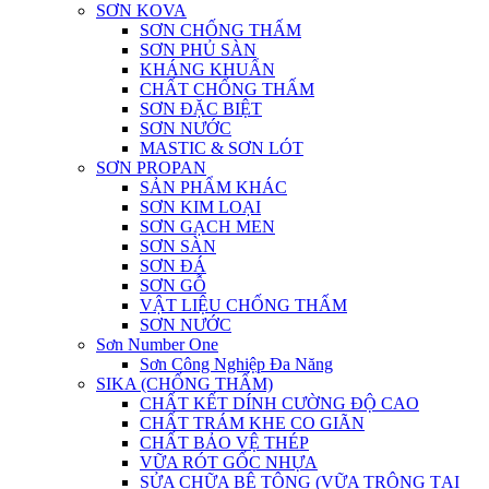
SƠN NỘI THẤT
SƠN KOVA
SƠN CHỐNG THẤM
SƠN PHỦ SÀN
KHÁNG KHUẨN
CHẤT CHỐNG THẤM
SƠN ĐẶC BIỆT
SƠN NƯỚC
MASTIC & SƠN LÓT
SƠN PROPAN
SẢN PHẨM KHÁC
SƠN KIM LOẠI
SƠN GẠCH MEN
SƠN SÀN
SƠN ĐÁ
SƠN GỖ
VẬT LIỆU CHỐNG THẤM
SƠN NƯỚC
Sơn Number One
Sơn Công Nghiệp Đa Năng
SIKA (CHỐNG THẤM)
CHẤT KẾT DÍNH CƯỜNG ĐỘ CAO
CHẤT TRÁM KHE CO GIÃN
CHẤT BẢO VỆ THÉP
VỮA RÓT GỐC NHỰA