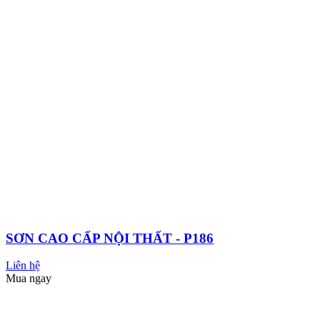
CT-11A GOLD PLUS CHỐNG THẤM ĐA NĂNG
BÊ TÔNG & XI MĂNG
Liên hệ
Mua ngay