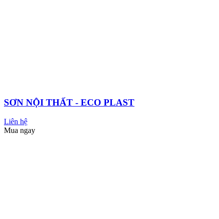
CHỐNG THẤM PHA MÀU PUMA CT11A GOLD
PLUS
Liên hệ
Mua ngay