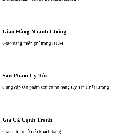
SƠN CAO CẤP NỘI THẤT - P186
Liên hệ
Mua ngay