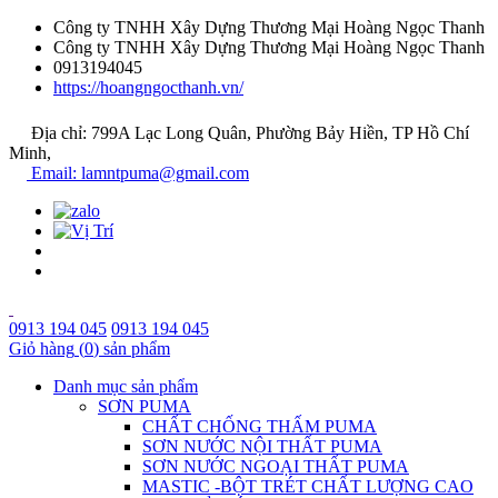
Công ty TNHH Xây Dựng Thương Mại Hoàng Ngọc Thanh
Công ty TNHH Xây Dựng Thương Mại Hoàng Ngọc Thanh
0913194045
https://hoangngocthanh.vn/
Địa chỉ: 799A Lạc Long Quân, Phường Bảy Hiền, TP Hồ Chí
Minh,
Email: lamntpuma@gmail.com
0913 194 045
0913 194 045
Giỏ hàng
(
0
) sản phẩm
Danh mục sản phẩm
SƠN PUMA
CHẤT CHỐNG THẤM PUMA
SƠN NƯỚC NỘI THẤT PUMA
SƠN NƯỚC NGOẠI THẤT PUMA
MASTIC -BỘT TRÉT CHẤT LƯỢNG CAO