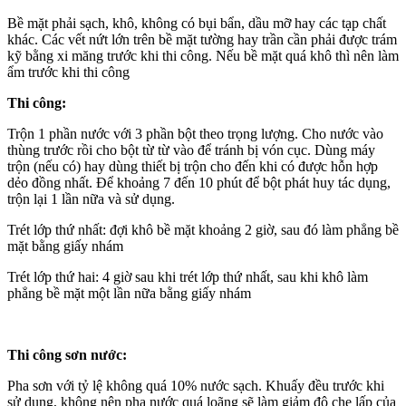
Bề mặt phải sạch, khô, không có bụi bẩn, dầu mỡ hay các tạp chất
khác. Các vết nứt lớn trên bề mặt tường hay trần cần phải được trám
kỹ bằng xi măng trước khi thi công. Nếu bề mặt quá khô thì nên làm
ẩm trước khi thi công
Thi công:
Trộn 1 phần nước với 3 phần bột theo trọng lượng. Cho nước vào
thùng trước rồi cho bột từ từ vào để tránh bị vón cục. Dùng máy
trộn (nếu có) hay dùng thiết bị trộn cho đến khi có được hỗn hợp
dẻo đồng nhất. Để khoảng 7 đến 10 phút để bột phát huy tác dụng,
trộn lại 1 lần nữa và sử dụng.
Trét lớp thứ nhất: đợi khô bề mặt khoảng 2 giờ, sau đó làm phẳng bề
mặt bằng giấy nhám
Trét lớp thứ hai: 4 giờ sau khi trét lớp thứ nhất, sau khi khô làm
phẳng bề mặt một lần nữa bằng giấy nhám
Thi công sơn nước:
Pha sơn với tỷ lệ không quá 10% nước sạch. Khuấy đều trước khi
sử dụng, không nên pha nước quá loãng sẽ làm giảm độ che lấp của