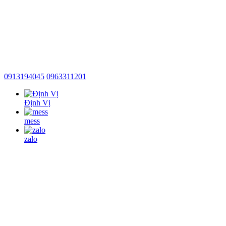
0913194045
0963311201
Định Vị
mess
zalo