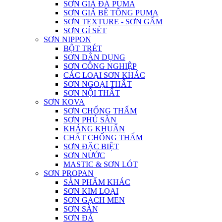
SƠN GIẢ ĐÁ PUMA
SƠN GIẢ BÊ TÔNG PUMA
SƠN TEXTURE - SƠN GẤM
SƠN GỈ SÉT
SƠN NIPPON
BỘT TRÉT
SƠN DÂN DỤNG
SƠN CÔNG NGHIỆP
CÁC LOẠI SƠN KHÁC
SƠN NGOẠI THẤT
SƠN NỘI THẤT
SƠN KOVA
SƠN CHỐNG THẤM
SƠN PHỦ SÀN
KHÁNG KHUẨN
CHẤT CHỐNG THẤM
SƠN ĐẶC BIỆT
SƠN NƯỚC
MASTIC & SƠN LÓT
SƠN PROPAN
SẢN PHẨM KHÁC
SƠN KIM LOẠI
SƠN GẠCH MEN
SƠN SÀN
SƠN ĐÁ