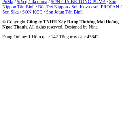
PuMa
/
Sơn giả đá puma
/
SƠN GIẢ BÊ TÔNG PUMA
/
Sơn
Nippon Tân Bình
/
Bột Trét Nippon
/
Sơn Kova
/
sơn PROPAN
/
Sơn Sika
/
SƠN KCC
/
Sơn Jotun Tân Bình
© Copyright
Công ty TNHH Xây Dựng Thương Mại Hoàng
Ngọc Thanh
. All rights reserved. Designed by Nina
Đang Online: 1
Hôm qua: 142
Tổng truy cập: 45842