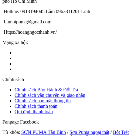
phố Hồ Chí Minh
Hotline: 0913194045 Lâm 0963311201 Linh
Lamntpuma@gmail.com
Https://hoangngocthanh.vn/
Mạng xã hội:
Chính sách
Chính sách Bảo Hành & Đổi Trả
Chính sách vận chuyển và giao nhận
Chính sách bảo mật thông tin
Chính sách thanh toán
Qui định thanh toán
Fanpage Facebook
Từ khóa:
SƠN PUMA Tân Bình
/
Sơn Puma ngoại thất
/
Bột Trét