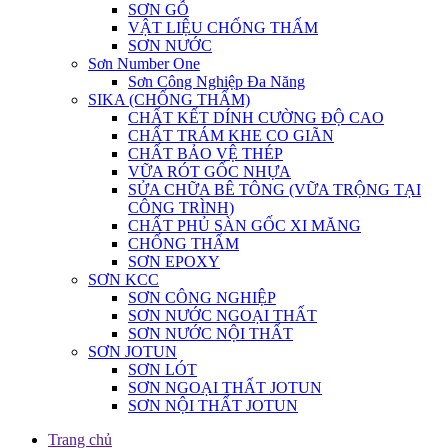
SƠN GỖ
VẬT LIỆU CHỐNG THẤM
SƠN NƯỚC
Sơn Number One
Sơn Công Nghiệp Đa Năng
SIKA (CHỐNG THẤM)
CHẤT KẾT DÍNH CƯỜNG ĐỘ CAO
CHẤT TRÁM KHE CO GIÃN
CHẤT BẢO VỆ THÉP
VỮA RÓT GỐC NHỰA
SỬA CHỮA BÊ TÔNG (VỮA TRỘNG TẠI
CÔNG TRÌNH)
CHẤT PHỦ SÀN GỐC XI MĂNG
CHỐNG THẤM
SƠN EPOXY
SƠN KCC
SƠN CÔNG NGHIỆP
SƠN NƯỚC NGOẠI THẤT
SƠN NƯỚC NỘI THẤT
SƠN JOTUN
SƠN LÓT
SƠN NGOẠI THẤT JOTUN
SƠN NỘI THẤT JOTUN
Trang chủ