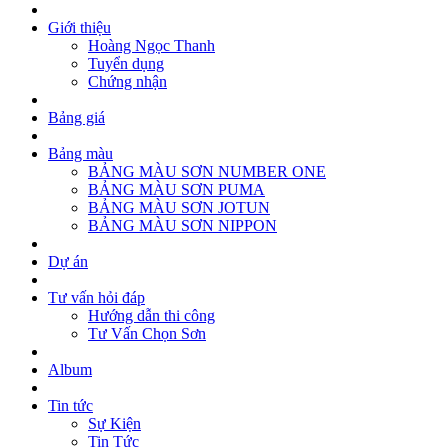
Giới thiệu
Hoàng Ngọc Thanh
Tuyển dụng
Chứng nhận
Bảng giá
Bảng màu
BẢNG MÀU SƠN NUMBER ONE
BẢNG MÀU SƠN PUMA
BẢNG MÀU SƠN JOTUN
BẢNG MÀU SƠN NIPPON
Dự án
Tư vấn hỏi đáp
Hướng dẫn thi công
Tư Vấn Chọn Sơn
Album
Tin tức
Sự Kiện
Tin Tức