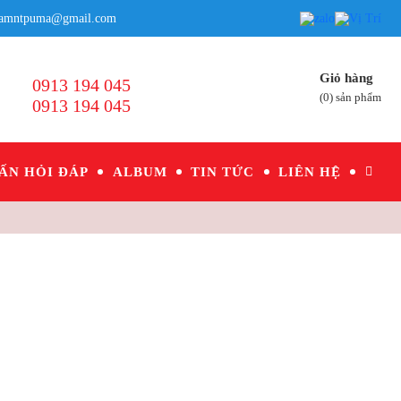
lamntpuma@gmail.com
Giỏ hàng
0913 194 045
(
0
) sản phẩm
0913 194 045
ẤN HỎI ĐÁP
ALBUM
TIN TỨC
LIÊN HỆ