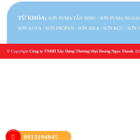
TỪ KHÓA:
SƠN PUMA TÂN BÌNH
/
SƠN PUMA NGOẠI
SƠN KOVA
/
SƠN PROPAN
/
SƠN SIKA
/
SƠN KCC
/
SƠN 
© Copyright
Công ty TNHH Xây Dựng Thương Mại Hoàng Ngọc Thanh
. Al
0913194045