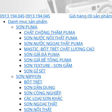
0913 194 045
0913 194 045
Giỏ hàng
(
0
) sản phẩm
Danh mục sản phẩm
SƠN PUMA
CHẤT CHỐNG THẤM PUMA
SƠN NƯỚC NỘI THẤT PUMA
SƠN NƯỚC NGOẠI THẤT PUMA
MASTIC -BỘT TRÉT CHẤT LƯỢNG CAO
SƠN GIẢ ĐÁ PUMA
SƠN GIẢ BÊ TÔNG PUMA
SƠN TEXTURE - SƠN GẤM
SƠN GỈ SÉT
SƠN NIPPON
BỘT TRÉT
SƠN DÂN DỤNG
SƠN CÔNG NGHIỆP
CÁC LOẠI SƠN KHÁC
SƠN NGOẠI THẤT
SƠN NỘI THẤT