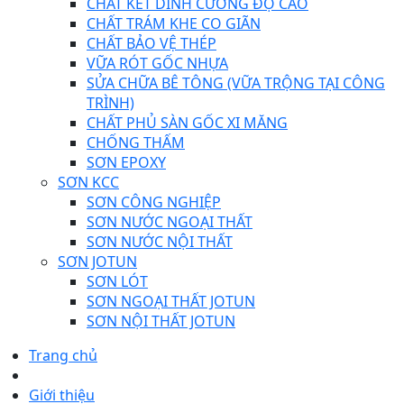
CHẤT KẾT DÍNH CƯỜNG ĐỘ CAO
CHẤT TRÁM KHE CO GIÃN
CHẤT BẢO VỆ THÉP
VỮA RÓT GỐC NHỰA
SỬA CHỮA BÊ TÔNG (VỮA TRỘNG TẠI CÔNG
TRÌNH)
CHẤT PHỦ SÀN GỐC XI MĂNG
CHỐNG THẤM
SƠN EPOXY
SƠN KCC
SƠN CÔNG NGHIỆP
SƠN NƯỚC NGOẠI THẤT
SƠN NƯỚC NỘI THẤT
SƠN JOTUN
SƠN LÓT
SƠN NGOẠI THẤT JOTUN
SƠN NỘI THẤT JOTUN
Trang chủ
Giới thiệu