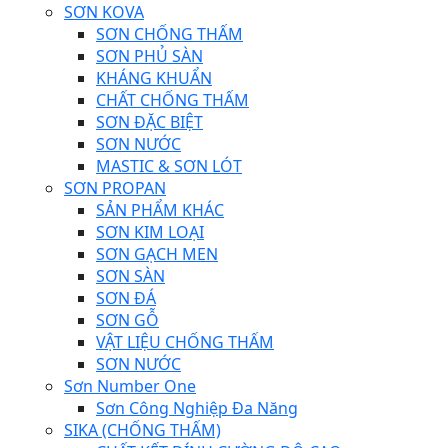
SƠN KOVA
SƠN CHỐNG THẤM
SƠN PHỦ SÀN
KHÁNG KHUẨN
CHẤT CHỐNG THẤM
SƠN ĐẶC BIỆT
SƠN NƯỚC
MASTIC & SƠN LÓT
SƠN PROPAN
SẢN PHẨM KHÁC
SƠN KIM LOẠI
SƠN GẠCH MEN
SƠN SÀN
SƠN ĐÁ
SƠN GỖ
VẬT LIỆU CHỐNG THẤM
SƠN NƯỚC
Sơn Number One
Sơn Công Nghiệp Đa Năng
SIKA (CHỐNG THẤM)