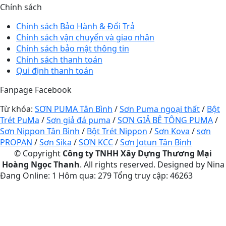
Chính sách
Chính sách Bảo Hành & Đổi Trả
Chính sách vận chuyển và giao nhận
Chính sách bảo mật thông tin
Chính sách thanh toán
Qui định thanh toán
Fanpage Facebook
Từ khóa:
SƠN PUMA Tân Bình
/
Sơn Puma ngoại thất
/
Bột
Trét PuMa
/
Sơn giả đá puma
/
SƠN GIẢ BÊ TÔNG PUMA
/
Sơn Nippon Tân Bình
/
Bột Trét Nippon
/
Sơn Kova
/
sơn
PROPAN
/
Sơn Sika
/
SƠN KCC
/
Sơn Jotun Tân Bình
© Copyright
Công ty TNHH Xây Dựng Thương Mại
Hoàng Ngọc Thanh
. All rights reserved. Designed by Nina
Đang Online: 1
Hôm qua: 279
Tổng truy cập: 46263