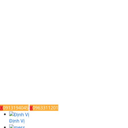
0913194045
0963311201
Định Vị