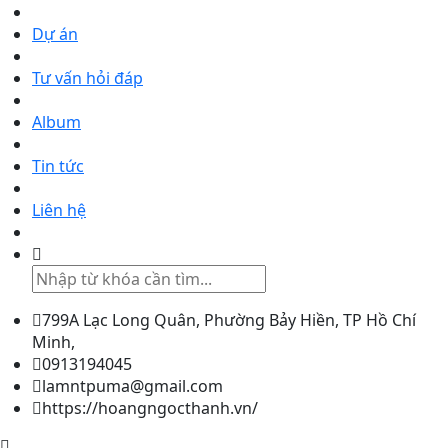
Dự án
Tư vấn hỏi đáp
Album
Tin tức
Liên hệ
799A Lạc Long Quân, Phường Bảy Hiền, TP Hồ Chí
Minh,
0913194045
lamntpuma@gmail.com
https://hoangngocthanh.vn/