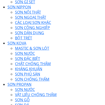
SƠN GỈ SÉT
SƠN NIPPON
SƠN NỘI THẤT
SƠN NGOẠI THẤT
CÁC LOẠI SƠN KHÁC
SƠN CÔNG NGHIỆP
SƠN DÂN DỤNG
BỘT TRÉT
SƠN KOVA
MASTIC & SƠN LÓT
SƠN NƯỚC
SƠN ĐẶC BIỆT
CHẤT CHỐNG THẤM
KHÁNG KHUẨN
SƠN PHỦ SÀN
SƠN CHỐNG THẤM
SƠN PROPAN
SƠN NƯỚC
VẬT LIỆU CHỐNG THẤM
SƠN GỖ
SƠN ĐÁ