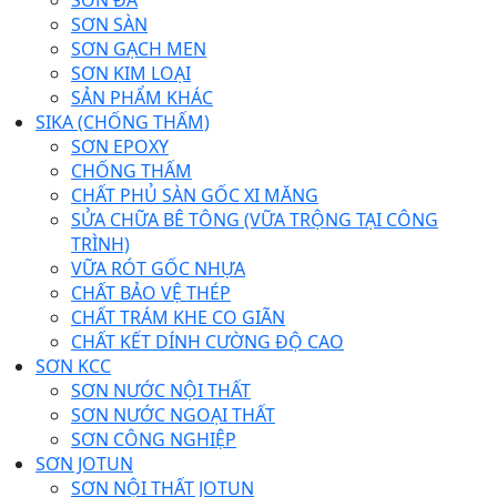
SƠN SÀN
SƠN GẠCH MEN
SƠN KIM LOẠI
SẢN PHẨM KHÁC
SIKA (CHỐNG THẤM)
SƠN EPOXY
CHỐNG THẤM
CHẤT PHỦ SÀN GỐC XI MĂNG
SỬA CHỮA BÊ TÔNG (VỮA TRỘNG TẠI CÔNG
TRÌNH)
VỮA RÓT GỐC NHỰA
CHẤT BẢO VỆ THÉP
CHẤT TRÁM KHE CO GIÃN
CHẤT KẾT DÍNH CƯỜNG ĐỘ CAO
SƠN KCC
SƠN NƯỚC NỘI THẤT
SƠN NƯỚC NGOẠI THẤT
SƠN CÔNG NGHIỆP
SƠN JOTUN
SƠN NỘI THẤT JOTUN