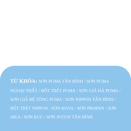
thông tin
Lamntpuma@gmail.com
Chính sách
Https://hoangngocthanh.vn/
thanh toán
Mạng xã hội:
Qui định
thanh toán
TỪ KHÓA:
SƠN PUMA TÂN BÌNH
/
SƠN PUMA
NGOẠI THẤT
/
BỘT TRÉT PUMA
/
SƠN GIẢ ĐÁ PUMA
/
SƠN GIẢ BÊ TÔNG PUMA
/
SƠN NIPPON TÂN BÌNH
/
BỘT TRÉT NIPPON
/
SƠN KOVA
/
SƠN PROPAN
/
SƠN
SIKA
/
SƠN KCC
/
SƠN JOTUN TÂN BÌNH