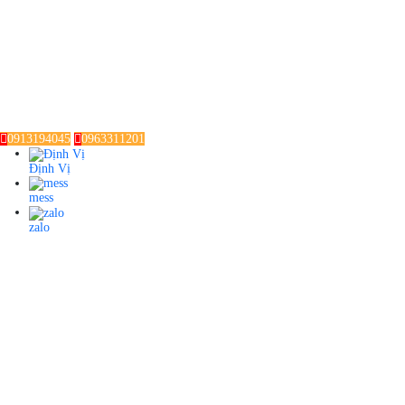
0913194045
0963311201
Định Vị
mess
zalo