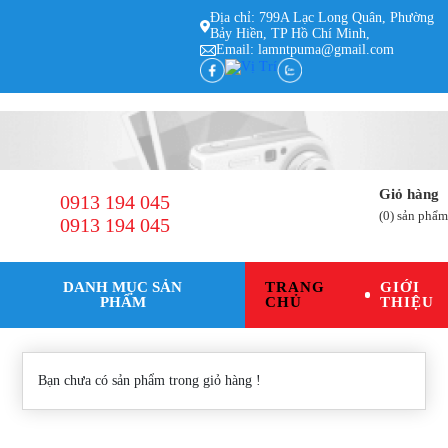
Địa chỉ: 799A Lạc Long Quân, Phường
Bảy Hiền, TP Hồ Chí Minh,
Email: lamntpuma@gmail.com
Giỏ hàng
0913 194 045
(
0
) sản phẩm
0913 194 045
DANH MỤC SẢN
TRANG
GIỚI
PHẨM
CHỦ
THIỆU
Bạn chưa có sản phẩm trong giỏ hàng !