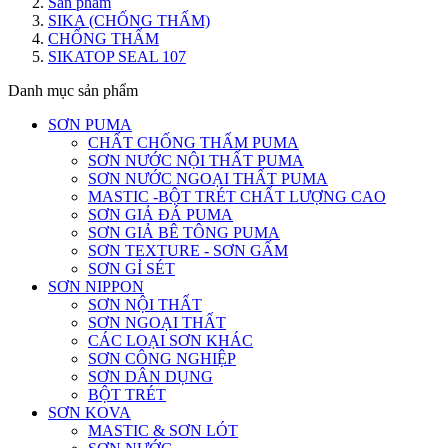
Sản phẩm
SIKA (CHỐNG THẤM)
CHỐNG THẤM
SIKATOP SEAL 107
Danh mục sản phẩm
SƠN PUMA
CHẤT CHỐNG THẤM PUMA
SƠN NƯỚC NỘI THẤT PUMA
SƠN NƯỚC NGOẠI THẤT PUMA
MASTIC -BỘT TRÉT CHẤT LƯỢNG CAO
SƠN GIẢ ĐÁ PUMA
SƠN GIẢ BÊ TÔNG PUMA
SƠN TEXTURE - SƠN GẤM
SƠN GỈ SÉT
SƠN NIPPON
SƠN NỘI THẤT
SƠN NGOẠI THẤT
CÁC LOẠI SƠN KHÁC
SƠN CÔNG NGHIỆP
SƠN DÂN DỤNG
BỘT TRÉT
SƠN KOVA
MASTIC & SƠN LÓT