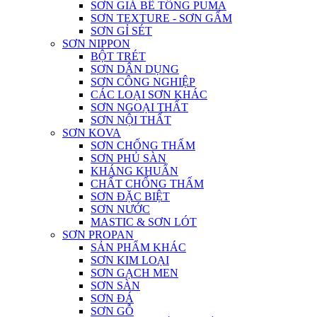
SƠN GIẢ BÊ TÔNG PUMA
SƠN TEXTURE - SƠN GẤM
SƠN GỈ SÉT
SƠN NIPPON
BỘT TRÉT
SƠN DÂN DỤNG
SƠN CÔNG NGHIỆP
CÁC LOẠI SƠN KHÁC
SƠN NGOẠI THẤT
SƠN NỘI THẤT
SƠN KOVA
SƠN CHỐNG THẤM
SƠN PHỦ SÀN
KHÁNG KHUẨN
CHẤT CHỐNG THẤM
SƠN ĐẶC BIỆT
SƠN NƯỚC
MASTIC & SƠN LÓT
SƠN PROPAN
SẢN PHẨM KHÁC
SƠN KIM LOẠI
SƠN GẠCH MEN
SƠN SÀN
SƠN ĐÁ
SƠN GỖ