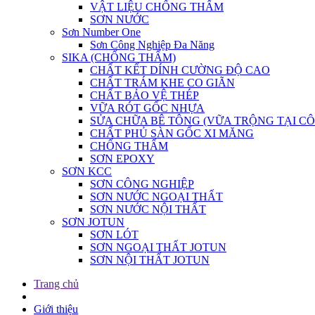
VẬT LIỆU CHỐNG THẤM
SƠN NƯỚC
Sơn Number One
Sơn Công Nghiệp Đa Năng
SIKA (CHỐNG THẤM)
CHẤT KẾT DÍNH CƯỜNG ĐỘ CAO
CHẤT TRÁM KHE CO GIÃN
CHẤT BẢO VỆ THÉP
VỮA RÓT GỐC NHỰA
SỬA CHỮA BÊ TÔNG (VỮA TRỘNG TẠI CÔ
CHẤT PHỦ SÀN GỐC XI MĂNG
CHỐNG THẤM
SƠN EPOXY
SƠN KCC
SƠN CÔNG NGHIỆP
SƠN NƯỚC NGOẠI THẤT
SƠN NƯỚC NỘI THẤT
SƠN JOTUN
SƠN LÓT
SƠN NGOẠI THẤT JOTUN
SƠN NỘI THẤT JOTUN
Trang chủ
Giới thiệu