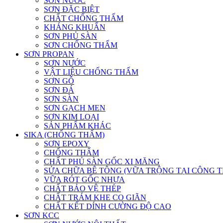
SƠN NƯỚC
SƠN ĐẶC BIỆT
CHẤT CHỐNG THẤM
KHÁNG KHUẨN
SƠN PHỦ SÀN
SƠN CHỐNG THẤM
SƠN PROPAN
SƠN NƯỚC
VẬT LIỆU CHỐNG THẤM
SƠN GỖ
SƠN ĐÁ
SƠN SÀN
SƠN GẠCH MEN
SƠN KIM LOẠI
SẢN PHẨM KHÁC
SIKA (CHỐNG THẤM)
SƠN EPOXY
CHỐNG THẤM
CHẤT PHỦ SÀN GỐC XI MĂNG
SỬA CHỮA BÊ TÔNG (VỮA TRỘNG TẠI CÔNG T
VỮA RÓT GỐC NHỰA
CHẤT BẢO VỆ THÉP
CHẤT TRÁM KHE CO GIÃN
CHẤT KẾT DÍNH CƯỜNG ĐỘ CAO
SƠN KCC