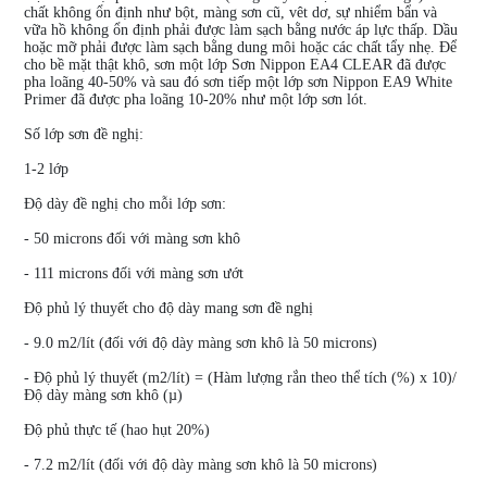
chất không ổn định như bột, màng sơn cũ, vêt dơ, sự nhiểm bẩn và
vữa hồ không ổn định phải được làm sạch bằng nước áp lực thấp. Dầu
hoặc mỡ phải được làm sạch bằng dung môi hoặc các chất tẩy nhẹ. Để
cho bề mặt thật khô, sơn một lớp Sơn Nippon EA4 CLEAR đã được
pha loãng 40-50% và sau đó sơn tiếp một lớp sơn Nippon EA9 White
Primer đã được pha loãng 10-20% như một lớp sơn lót.
Số lớp sơn đề nghị:
1-2 lớp
Độ dày đề nghị cho mỗi lớp sơn:
- 50 microns đối với màng sơn khô
- 111 microns đối với màng sơn ướt
Độ phủ lý thuyết cho độ dày mang sơn đề nghị
- 9.0 m2/lít (đối với độ dày màng sơn khô là 50 microns)
- Độ phủ lý thuyết (m2/lít) = (Hàm lượng rắn theo thể tích (%) x 10)/
Độ dày màng sơn khô (µ)
Độ phủ thực tế (hao hụt 20%)
- 7.2 m2/lít (đối với độ dày màng sơn khô là 50 microns)