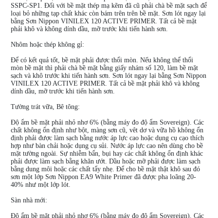
SSPC-SP1. Đối với bề mặt thép mạ kẽm đã cũ phải chà bề mặt sạch để
loại bỏ những tạp chất khác còn bám trên trên bề mặt. Sơn lót ngay lại
bằng Sơn Nippon VINILEX 120 ACTIVE PRIMER. Tất cả bề mặt
phải khô và không dính dầu, mỡ trước khi tiến hành sơn.
Nhôm hoặc thép không gỉ:
Để có kết quả tốt, bề mặt phải được thổi mòn. Nếu không thể thổi
mòn bề mặt thì phải chà bề mặt bằng giấy nhám số 120, làm bề mặt
sạch và khô trước khi tiến hành sơn. Sơn lót ngay lại bằng Sơn Nippon
VINILEX 120 ACTIVE PRIMER. Tất cả bề mặt phải khô và không
dính dầu, mỡ trước khi tiến hành sơn.
Tường trát vữa, Bê tông:
Độ ẩm bề mặt phải nhỏ nhơ 6% (bằng máy đo độ ẩm Sovereign). Các
chất không ổn định như bột, màng sơn cũ, vêt dơ và vữa hồ không ổn
định phải được làm sạch bằng nước áp lực cao hoặc dụng cụ cạo thích
hợp như bàn chải hoặc dụng cụ sủi. Nước áp lực cao nên dùng cho bề
mặt tường ngoài. Sự nhiễm bẩn, bụi hay các chất không ổn định khác
phải được làm sạch bằng khăn ướt. Dầu hoặc mỡ phải được làm sạch
bằng dung môi hoặc các chất tẩy nhẹ. Để cho bề mặt thật khô sau đó
sơn một lớp Sơn Nippon EA9 White Primer đã được pha loãng 20-
40% như một lớp lót.
Sàn nhà mới:
Độ ẩm bề mặt phải nhỏ nhơ 6% (bằng máy đo độ ẩm Sovereign). Các