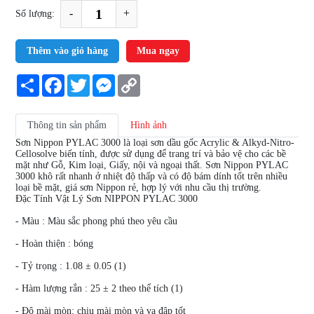
-
+
Số lượng:
Thêm vào giỏ hàng
Mua ngay
Share
Facebook
Twitter
Messenger
Copy
Link
Thông tin sản phẩm
Hình ảnh
Sơn Nippon PYLAC 3000 là loại sơn dầu gốc Acrylic & Alkyd-Nitro-
Cellosolve biến tính, được sử dụng để trang trí và bảo vệ cho các bề
mặt như Gỗ, Kim loại, Giấy, nội và ngoại thất. Sơn Nippon PYLAC
3000 khô rất nhanh ở nhiệt độ thấp và có độ bám dính tốt trên nhiều
loại bề mặt, giá sơn Nippon rẻ, hợp lý với nhu cầu thị trường.
Đặc Tính Vật Lý Sơn NIPPON PYLAC 3000
- Màu : Màu sắc phong phú theo yêu cầu
- Hoàn thiện : bóng
- Tỷ trọng : 1.08 ± 0.05 (1)
- Hàm lượng rắn : 25 ± 2 theo thể tích (1)
- Độ mài mòn: chịu mài mòn và va đập tốt