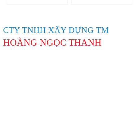
CTY TNHH XÂY DỰNG TM
HOÀNG NGỌC THANH
Địa Chỉ: 847 Lạc Long Quân, Phường 10, Quận Tân Bình, Thành
phố Hồ Chí Minh
Hotline: 0913194045 Lâm 0963311201 Linh
Lamntpuma@gmail.com
Https://hoangngocthanh.vn/
Mạng xã hội:
CHÍNH SÁCH
Chính sách Bảo Hành & Đổi Trả