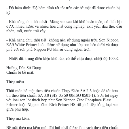
- Độ bám dính: Độ bám dính rất tốt trên các bề mặt đã được chuẩn bị
kỹ
- Khả năng chịu hóa chất: Màng sơn sau khi khô hoàn toàn, có thể chịu
được nhiều nước và nhiều hóa chất công nghiệp, axit yếu, dầu thô, dầu
nhờn, mỡ, nước trái cây…
- Khả năng chịu thời tiết: không nên sử dụng ngoài trời. Sơn Nippon
EA9 White Primer luôn được sử dụng như lớp sơn bên dưới và được
phủ với sơn phủ Nippon PU khi sử dụng ngoài trời.
- Nhiệt độ: trong điều kiện khô ráo, có thể chịu được nhiệt độ 100oC
Hướng Dẫn Sử Dụng:
Chuẩn bị bề mặt:
Thép mềm:
Thổi mòn bề mặt theo tiêu chuẩn Thụy Điển SA 2.5 hoặc để tốt hơn
thì theo tiêu chuẩn SA 3.0 (SIS 05 59 00/ISO 8501-1). Sơn lót ngay
với loại sơn lót thích hợp như Sơn Nippon Zinc Phosphate Blast
Primer hoặc Nippon Zinc Rich Primer HS rồi phủ tiếp bằng loại sơn
giữa phù hợp.
Thép mạ kẽm:
Bề mặt thép mạ kẽm mới đòi hỏi phải được làm sạch theo tiêu chuẩn