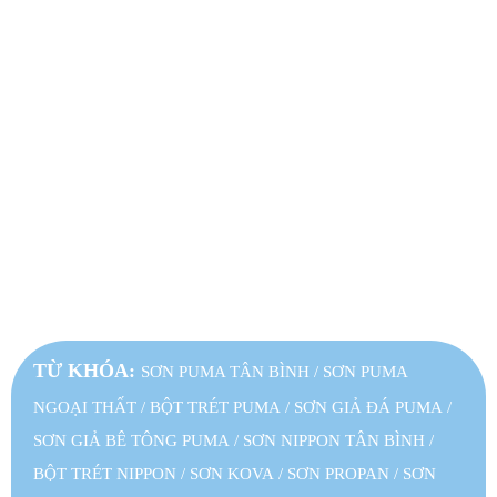
Chính sách vận chuyển và giao nhận
Chính sách bảo mật thông tin
Chính sách thanh toán
Qui định thanh toán
FANPAGE FACEBOOK
TỪ KHÓA:
SƠN PUMA TÂN BÌNH
/
SƠN PUMA
NGOẠI THẤT
/
BỘT TRÉT PUMA
/
SƠN GIẢ ĐÁ PUMA
/
SƠN GIẢ BÊ TÔNG PUMA
/
SƠN NIPPON TÂN BÌNH
/
BỘT TRÉT NIPPON
/
SƠN KOVA
/
SƠN PROPAN
/
SƠN