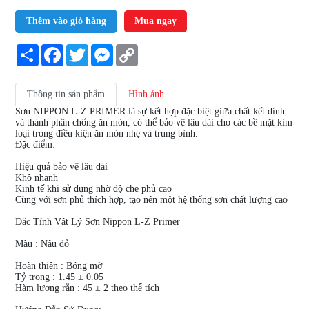
Thêm vào giỏ hàng
Mua ngay
Share
Facebook
Twitter
Messenger
Copy
Link
Thông tin sản phẩm
Hình ảnh
Sơn NIPPON L-Z PRIMER là sự kết hợp đặc biệt giữa chất kết dính
và thành phần chống ăn mòn, có thể bảo vệ lâu dài cho các bề mặt kim
loại trong điều kiện ăn mòn nhẹ và trung bình.
Đặc điểm:
Hiệu quả bảo vệ lâu dài
Khô nhanh
Kinh tế khi sử dụng nhờ độ che phủ cao
Cùng với sơn phủ thích hợp, tạo nên một hệ thống sơn chất lượng cao
Đặc Tính Vật Lý Sơn Nippon L-Z Primer
Màu : Nâu đỏ
Hoàn thiện : Bóng mờ
Tỷ trọng : 1.45 ± 0.05
Hàm lượng rắn : 45 ± 2 theo thể tích