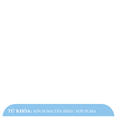
CHÍNH SÁCH
Chính sách Bảo Hành & Đổi Trả
Chính sách vận chuyển và giao nhận
Chính sách bảo mật thông tin
Chính sách thanh toán
Qui định thanh toán
FANPAGE FACEBOOK
TỪ KHÓA:
SƠN PUMA TÂN BÌNH
/
SƠN PUMA