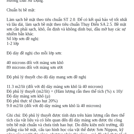
Hướng Dẫn Sử Dụng:
Chuẩn bị bề mặt:
Làm sạch bề mặt theo tiêu chuẩn ST 2.0. Để có kết quả bảo vệ tốt nhất
và lâu dài, làm sạch bề mặt theo tiêu chuẩn Thụy Điển SA 2.5. Bề mặt
sơn cần phải sạch, khô, ổn định và không dính bụi, dầu mỡ hay các sự
nhiễm bẩn khác.
Số lớp sơn đề nghị:
1-2 lớp
Độ dày đề nghị cho mỗi lớp sơn:
40 microns đối với màng sơn khô
89 microns đối với màng sơn ướt
Độ phủ lý thuyết cho độ dày mang sơn đề nghị
11.3 m2/lít (đối với độ dày màng sơn khô là 40 microns)
Độ phủ lý thuyết (m2/lít) = (Hàm lượng rắn theo thể tích (%) x 10)/
Độ dày màng sơn khô (µ)
Độ phủ thực tế (hao hụt 20%)
9.0 m2/lít (đối với độ dày màng sơn khô là 40 microns)
Ghi chú: Độ phủ lý thuyết được tính dựa trên hàm lượng rắn theo thể
tích của vật liệu và có liên quan đến độ dày màng sơn được thi công
trên bề mặt chuẩn và chưa tính hao hụt. Do điều kiện môi trường, độ
phẳng của bề mặt, cấu tạo hình học của vật thể được Sơn Nippon, kỹ