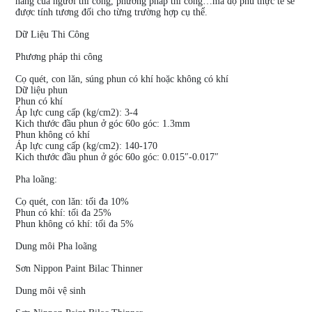
năng của người thi công, phương pháp thi công…mà độ phủ thực tế sẽ
được tính tương đối cho từng trường hợp cụ thể.
Dữ Liệu Thi Công
Phương pháp thi công
Cọ quét, con lăn, súng phun có khí hoặc không có khí
Dữ liệu phun
Phun có khí
Áp lực cung cấp (kg/cm2): 3-4
Kich thước đầu phun ở góc 60o góc: 1.3mm
Phun không có khí
Áp lực cung cấp (kg/cm2): 140-170
Kich thước đầu phun ở góc 60o góc: 0.015″-0.017″
Pha loãng:
Cọ quét, con lăn: tối đa 10%
Phun có khí: tối đa 25%
Phun không có khí: tối đa 5%
Dung môi Pha loãng
Sơn Nippon Paint Bilac Thinner
Dung môi vệ sinh