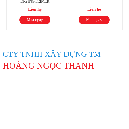
DRYING PRIMER
Liên hệ
Liên hệ
Mua ngay
Mua ngay
CTY TNHH XÂY DỰNG TM
HOÀNG NGỌC THANH
Địa Chỉ: 847 Lạc Long Quân, Phường 10, Quận Tân Bình, Thành
phố Hồ Chí Minh
Hotline: 0913194045 Lâm 0963311201 Linh
Lamntpuma@gmail.com
Https://hoangngocthanh.vn/
Mạng xã hội: