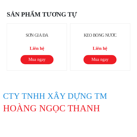
SẢN PHẨM TƯƠNG TỰ
SƠN GIẢ ĐÁ
KEO BÓNG NƯỚC
Liên hệ
Liên hệ
Mua ngay
Mua ngay
CTY TNHH XÂY DỰNG TM
HOÀNG NGỌC THANH
Địa Chỉ: 847 Lạc Long Quân, Phường 10, Quận Tân Bình, Thành
phố Hồ Chí Minh
Hotline: 0913194045 Lâm 0963311201 Linh