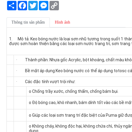
Share
Facebook
Twitter
Messenger
Copy
Link
Thông tin sản phẩm
Hình ảnh
1.
Mô tả:
Keo bóng nước là loại sơn nhũ tương trong suốt 1 th
được sơn hoàn thiện bằng các loại sơn nước trang trí, sơn trang tr
·
Thành phần
: Nhựa gốc Acrylic, bột khoáng, chất màu kh
·
Bề mặt áp dụng
:Keo bóng nước có thể áp dụng totosc các
·
Các đặc tính vượt trội như:
o Chống trầy xước, chống thấm, chống bám bụi.
o Độ bóng cao, khô nhanh, bám dính tốt vào các bề mặt
o Giúp các loại sơn trang trí đặc biệt của Puma giữ đ
o Không cháy, không độc hại, không chứa chì, thủy ngân
dụng.