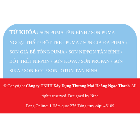
TỪ KHÓA:
SƠN PUMA TÂN BÌNH
/
SƠN PUMA
NGOẠI THẤT
/
BỘT TRÉT PUMA
/
SƠN GIẢ ĐÁ PUMA
/
SƠN GIẢ BÊ TÔNG PUMA
/
SƠN NIPPON TÂN BÌNH
/
BỘT TRÉT NIPPON
/
SƠN KOVA
/
SƠN PROPAN
/
SƠN
SIKA
/
SƠN KCC
/
SƠN JOTUN TÂN BÌNH
© Copyright
Công ty TNHH Xây Dựng Thương Mại Hoàng Ngọc Thanh
. All
rights reserved. Designed by Nina
Đang Online: 1
Hôm qua: 276
Tổng truy cập: 46109