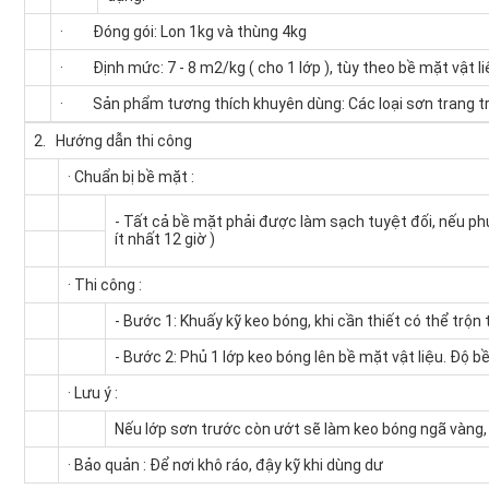
·
Đóng gói
: Lon 1kg và thùng 4kg
·
Định mức:
7 - 8 m2/kg ( cho 1 lớp ), tùy theo bề mặt vật l
·
Sản phẩm tương thích khuyên dùng:
Các loại sơn trang t
2. Hướng dẫn thi công
· Chuẩn bị bề mặt :
- Tất cả bề mặt phải được làm sạch tuyệt đối, nếu phủ
ít nhất 12 giờ )
· Thi công :
- Bước 1:
Khuấy kỹ keo bóng, khi cần thiết có thể trộ
- Bước 2:
Phủ 1 lớp keo bóng lên bề mặt vật liệu. Độ 
· Lưu ý :
Nếu lớp sơn trước còn ướt sẽ làm keo bóng ngã vàng
· Bảo quản :
Để nơi khô ráo, đậy kỹ khi dùng dư