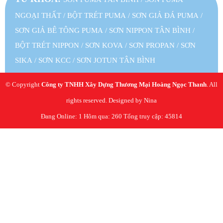
NGOẠI THẤT
/
BỘT TRÉT PUMA
/
SƠN GIẢ ĐÁ PUMA
/
SƠN GIẢ BÊ TÔNG PUMA
/
SƠN NIPPON TÂN BÌNH
/
BỘT TRÉT NIPPON
/
SƠN KOVA
/
SƠN PROPAN
/
SƠN
SIKA
/
SƠN KCC
/
SƠN JOTUN TÂN BÌNH
© Copyright
Công ty TNHH Xây Dựng Thương Mại Hoàng Ngọc Thanh
. All
rights reserved. Designed by Nina
Đang Online: 1
Hôm qua: 260
Tổng truy cập: 45814