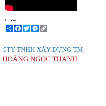
Chia sẻ:
Share
Facebook
Twitter
Messenger
Copy
Link
CTY TNHH XÂY DỰNG TM
HOÀNG NGỌC THANH
Địa Chỉ: 847 Lạc Long Quân, Phường 10, Quận Tân Bình, Thành
phố Hồ Chí Minh
Hotline: 0913194045 Lâm 0963311201 Linh
Lamntpuma@gmail.com
Https://hoangngocthanh.vn/